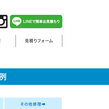
要
見積りフォーム
例
その他修理➡